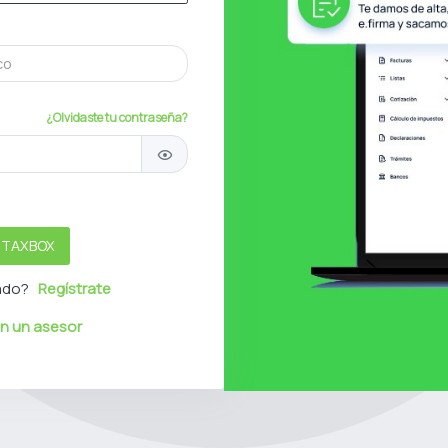
¿Olvidaste tu contraseña?
a TAXBOX
rado?
Regístrate
n un asesor